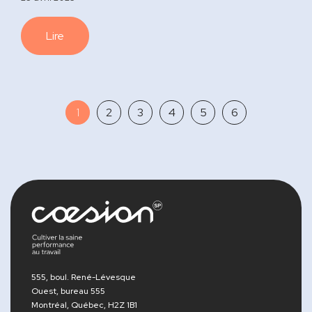
Lire
1
2
3
4
5
6
555, boul. René-Lévesque
Ouest, bureau 555
Montréal, Québec, H2Z 1B1