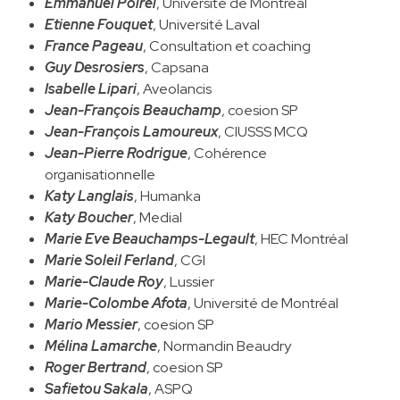
Emmanuel Poirel
, Université de Montréal
Etienne Fouquet
, Université Laval
France Pageau
, Consultation et coaching
Guy Desrosiers
, Capsana
Isabelle Lipari
, Aveolancis
Jean-François Beauchamp
, coesion SP
Jean-François Lamoureux
, CIUSSS MCQ
Jean-Pierre Rodrigue
, Cohérence
organisationnelle
Katy Langlais
, Humanka
Katy Boucher
, Medial
Marie Eve Beauchamps-Legault
, HEC Montréal
Marie Soleil Ferland
, CGI
Marie-Claude Roy
, Lussier
Marie-Colombe Afota
, Université de Montréal
Mario Messier
, coesion SP
Mélina Lamarche
, Normandin Beaudry
Roger Bertrand
, coesion SP
Safietou Sakala
, ASPQ