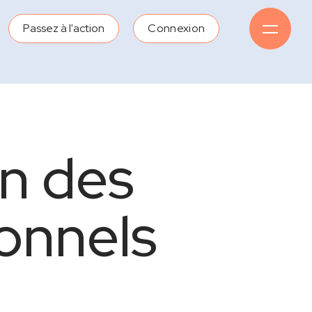
Passez à l'action
Connexion
on des
onnels