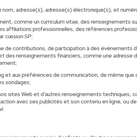
om, adresse(s), adresse(s) électronique(s), et numér
ment, comme un curriculum vitae, des renseignements sur
es affiliations professionnelles, des références profess
par cœsion SP;
que de contributions, de participation à des événements 
 et des renseignements financiers, comme une adresse de 
iement;
ting et aux préférences de communication, de même qu
es sondages;
 nos sites Web et d’autres renseignements techniques, c
action avec ses publicités et son contenu en ligne, ou d
i.