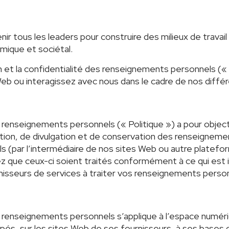
 tous les leaders pour construire des milieux de travail
mique et sociétal.
n et la confidentialité des renseignements personnels (
 Web ou interagissez avec nous dans le cadre de nos diffé
s renseignements personnels (« Politique ») a pour objec
isation, de divulgation et de conservation des renseigne
 (par l’intermédiaire de nos sites Web ou autre platefor
 que ceux-ci soient traités conformément à ce qui est i
rnisseurs de services à traiter vos renseignements perso
s renseignements personnels s’applique à l’espace numéri
és, sur les sites Web de ses fournisseurs, à ses bases 