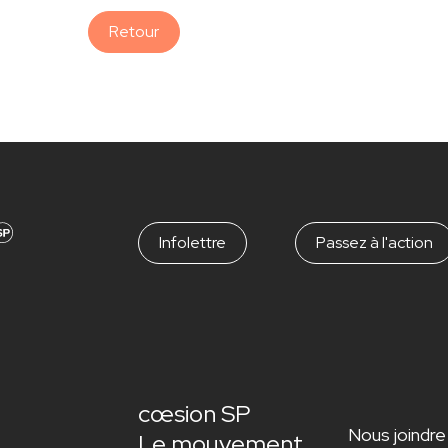
Retour
Infolettre
Passez à l'action
cœsion SP
Nous joindre
Le mouvement