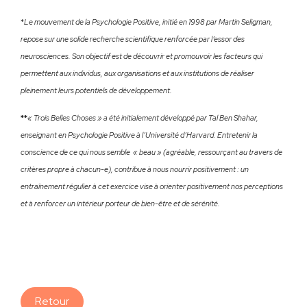
*
Le mouvement de la Psychologie Positive, initié en 1998 par Martin Seligman,
repose sur une solide recherche scientifique renforcée par l’essor des
neurosciences. Son objectif est de découvrir et promouvoir les facteurs qui
permettent aux individus, aux organisations et aux institutions de réaliser
pleinement leurs potentiels de développement.
**
« Trois Belles Choses » a été initialement développé par Tal Ben Shahar,
enseignant en Psychologie Positive à l’Université d’Harvard. Entretenir la
conscience de ce qui nous semble
« beau » (agréable, ressourçant au travers de
critères propre à chacun-e), contribue à nous nourrir positivement : un
entraînement régulier à cet exercice vise à orienter positivement nos perceptions
et à renforcer un intérieur porteur de bien-être et de sérénité.
Retour