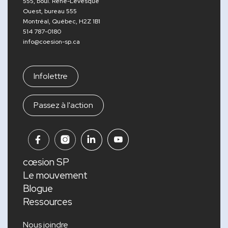
555, boul. René-Lévesque
Ouest, bureau 555
Montréal, Québec, H2Z 1B1
514 787-0180
info@coesion-sp.ca
Infolettre
Passez à l'action
cœsion SP
Le mouvement
Blogue
Ressources
Nous joindre